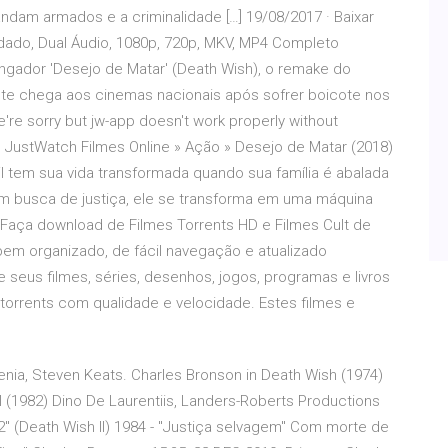
ndam armados e a criminalidade […] 19/08/2017 · Baixar
dado, Dual Áudio, 1080p, 720p, MKV, MP4 Completo
ngador 'Desejo de Matar' (Death Wish), o remake do
ente chega aos cinemas nacionais após sofrer boicote nos
re sorry but jw-app doesn't work properly without
. JustWatch Filmes Online » Ação » Desejo de Matar (2018)
l tem sua vida transformada quando sua família é abalada
m busca de justiça, ele se transforma em uma máquina
… Faça download de Filmes Torrents HD e Filmes Cult de
em organizado, de fácil navegação e atualizado
xe seus filmes, séries, desenhos, jogos, programas e livros
orrents com qualidade e velocidade. Estes filmes e
nia, Steven Keats. Charles Bronson in Death Wish (1974)
II (1982) Dino De Laurentiis, Landers-Roberts Productions
2" (Death Wish II) 1984 - "Justiça selvagem" Com morte de