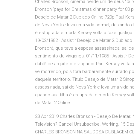
Charles Bronson, cinema perde um de seus "durõ
Bronson 'pays for Christmas dinner party for 80 pe
Desejo de Matar 2 Dublado Online 720p Paul Kers
de Nova York e leva uma vida normal, deixando d
é estuprada e morta Kersey volta a fazer justiça
19/02/1982 · Assistir Desejo de Matar 2 Dublado
Bronson), que teve a esposa assassinada, sai de
sentimento de vingança. 01/11/1985 · Assistir 
dublê de arquiteto e vingador Paul Kersey volta 
vê morrendo, pois fora barbaramente surrado p
daquele território. Titulo Desejo de Matar 2 Sin
assassinada, sai de Nova York e leva uma vida n
quando sua filha é estuprada e morta Kersey volt
de Matar 2 Online…
28 Apr 2019 Charles Bronson - Desejo De Matar. 
Television? Cancel Unsubscribe. Working. 15
CHARLES BRONSON NA SAUDOSA DUBLAGEM CLAS