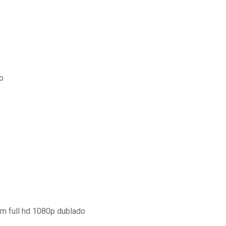
o
em full hd 1080p dublado