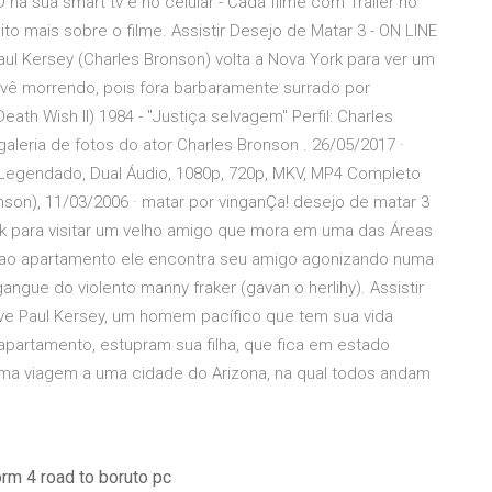
D na sua smart tv e no celular - Cada filme com Trailer no
to mais sobre o filme. Assistir Desejo de Matar 3 - ON LINE
Paul Kersey (Charles Bronson) volta a Nova York para ver um
 vê morrendo, pois fora barbaramente surrado por
th Wish II) 1984 - "Justiça selvagem" Perfil: Charles
 galeria de fotos do ator Charles Bronson . 26/05/2017 ·
, Legendado, Dual Áudio, 1080p, 720p, MKV, MP4 Completo
nson), 11/03/2006 · matar por vinganÇa! desejo de matar 3
ork para visitar um velho amigo que mora em uma das Áreas
 ao apartamento ele encontra seu amigo agonizando numa
gue do violento manny fraker (gavan o herlihy). Assistir
ve Paul Kersey, um homem pacífico que tem sua vida
partamento, estupram sua filha, que fica em estado
uma viagem a uma cidade do Arizona, na qual todos andam
orm 4 road to boruto pc