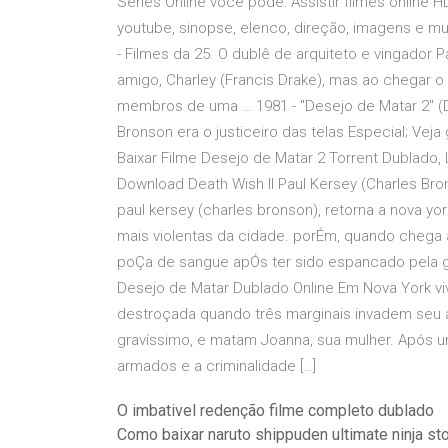
Series Online você pode: Assistir filmes online H
youtube, sinopse, elenco, direção, imagens e mui
- Filmes da 25. O dublê de arquiteto e vingador 
amigo, Charley (Francis Drake), mas ao chegar o
membros de uma … 1981 - "Desejo de Matar 2" (Dea
Bronson era o justiceiro das telas Especial; Veja
Baixar Filme Desejo de Matar 2 Torrent Dublado
Download Death Wish II Paul Kersey (Charles Bro
paul kersey (charles bronson), retorna a nova y
mais violentas da cidade. porÉm, quando chega
poÇa de sangue apÓs ter sido espancado pela gan
Desejo de Matar Dublado Online Em Nova York vi
destroçada quando três marginais invadem seu a
gravíssimo, e matam Joanna, sua mulher. Após 
armados e a criminalidade […]
O imbativel redenção filme completo dublado
Como baixar naruto shippuden ultimate ninja st