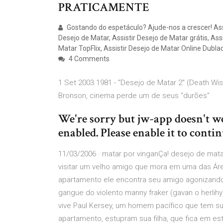
PRATICAMENTE
Gostando do espetáculo? Ajude-nos a crescer! Assi
Desejo de Matar, Assistir Desejo de Matar grátis, As
Matar TopFlix, Assistir Desejo de Matar Online Dubl
4 Comments
1 Set 2003 1981 - "Desejo de Matar 2" (Death Wis
Bronson, cinema perde um de seus "durões"
We're sorry but jw-app doesn't w
enabled. Please enable it to conti
11/03/2006 · matar por vinganÇa! desejo de matar
visitar um velho amigo que mora em uma das Ár
apartamento ele encontra seu amigo agonizand
gangue do violento manny fraker (gavan o herlihy
vive Paul Kersey, um homem pacífico que tem s
apartamento, estupram sua filha, que fica em e