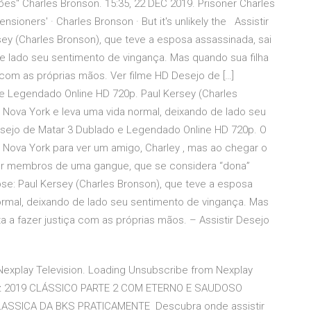
es" Charles Bronson. 15:35, 22 DEC 2019. Prisoner Charles
nsioners' · Charles Bronson · But it's unlikely the Assistir
ey (Charles Bronson), que teve a esposa assassinada, sai
e lado seu sentimento de vingança. Mas quando sua filha
 com as próprias mãos. Ver filme HD Desejo de […]
 e Legendado Online HD 720p. Paul Kersey (Charles
 Nova York e leva uma vida normal, deixando de lado seu
Desejo de Matar 3 Dublado e Legendado Online HD 720p. O
a Nova York para ver um amigo, Charley , mas ao chegar o
or membros de uma gangue, que se considera “dona”
opse: Paul Kersey (Charles Bronson), que teve a esposa
ormal, deixando de lado seu sentimento de vingança. Mas
a a fazer justiça com as próprias mãos. – Assistir Desejo
Nexplay Television. Loading Unsubscribe from Nexplay
 Dez 2019 CLÁSSICO PARTE 2 COM ETERNO E SAUDOSO
SICA DA BKS PRATICAMENTE Descubra onde assistir