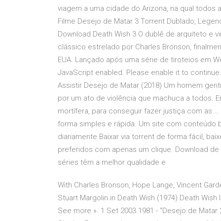
viagem a uma cidade do Arizona, na qual todos a
Filme Desejo de Matar 3 Torrent Dublado, Legen
Download Death Wish 3 O dublê de arquiteto e vi
clássico estrelado por Charles Bronson, finalm
EUA. Lançado após uma série de tiroteios em We'
JavaScript enabled. Please enable it to continue
Assistir Desejo de Matar (2018) Um homem genti
por um ato de violência que machuca a todos. E
mortífera, para conseguir fazer justiça com as 
forma simples e rápida. Um site com conteúdo b
diariamente.Baixar via torrent de forma fácil, bai
preferidos com apenas um clique. Download de t
séries têm a melhor qualidade e
With Charles Bronson, Hope Lange, Vincent Garde
Stuart Margolin in Death Wish (1974) Death Wish 
See more ». 1 Set 2003 1981 - "Desejo de Matar 