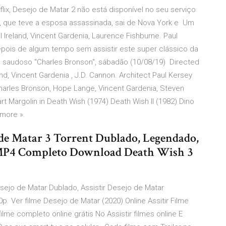
lix, Desejo de Matar 2 não está disponível no seu serviço
), que teve a esposa assassinada, sai de Nova York e Um
l Ireland, Vincent Gardenia, Laurence Fishburne. Paul
pois de algum tempo sem assistir este super clássico da
 e saudoso "Charles Bronson", sábadão (10/08/19) Directed
and, Vincent Gardenia , J.D. Cannon. Architect Paul Kersey
arles Bronson, Hope Lange, Vincent Gardenia, Steven
t Margolin in Death Wish (1974) Death Wish II (1982) Dino
 more ».
 de Matar 3 Torrent Dublado, Legendado,
 MP4 Completo Download Death Wish 3
Desejo de Matar Dublado, Assistir Desejo de Matar
. Ver filme Desejo de Matar (2020) Online Assitir Filme
me completo online grátis No Assistir filmes online E